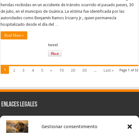
heridas recibidas en un accidente de tránsito ocurrido el pasado jueves, 30
de julio, en el municipio de Guánica. La víctima fue identificada por las
autoridades como Benjamín Ramos Irizarry Jr., quien permanecía
hospitalizado desde el día del …
Read More »
tweet
1
2
3
4
5
»
10
20
30
...
Last »
Page 1 of 32
Enlaces Legales
Nuestra Esencia
Gestionar consentimiento
Pulso Global
Contacto