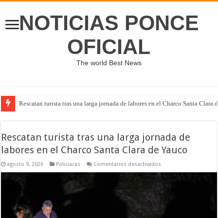
NOTICIAS PONCE
OFICIAL
The world Best News
Rescatan turista tras una larga jornada de labores en el Charco Santa Clara
Rescatan turista tras una larga jornada de
labores en el Charco Santa Clara de Yauco
en
agosto 9, 2026
Policiacas
Comentarios desactivados
Rescatan
turista
tras
una
larga
jornada
de
labores