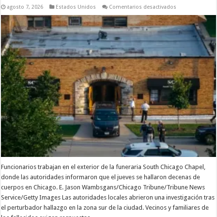
en
agosto 7, 2026
Estados Unidos
Comentarios desactivados
Hallan
decenas
de
cuerpos
en
estado
de
descomposició
en
una
funeraria
abandonada
de
Chicago
Funcionarios trabajan en el exterior de la funeraria South Chicago Chapel,
donde las autoridades informaron que el jueves se hallaron decenas de
cuerpos en Chicago. E. Jason Wambsgans/Chicago Tribune/Tribune News
Service/Getty Images Las autoridades locales abrieron una investigación tras
el perturbador hallazgo en la zona sur de la ciudad. Vecinos y familiares de