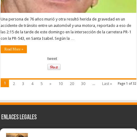
Una persona de 76 años murió y otra resultó herida de gravedad en un
accidente de tránsito entre un automóvil y una motora, reportado a eso de
las 2:15 de la tarde de este domingo en la intersección de la carretera PR-1
con la PR-543, en Santa Isabel. Según la …
Read More »
tweet
1
2
3
4
5
»
10
20
30
...
Last »
Page 1 of 32
Enlaces Legales
Nuestra Esencia