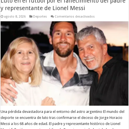
Luto en el fútbol por el fallecimiento del padre
y representante de Lionel Messi
en
agosto 8, 2026
Deportes
Comentarios desactivados
Luto
en
el
fútbol
por
el
fallecimiento
del
padre
y
representante
de
Lionel
Messi
Una pérdida devastadora para el entorno del astro argentino El mundo del
deporte se encuentra de luto tras confirmarse el deceso de Jorge Horacio
Messi a los 68 años de edad. El padre y representante histórico de Lionel