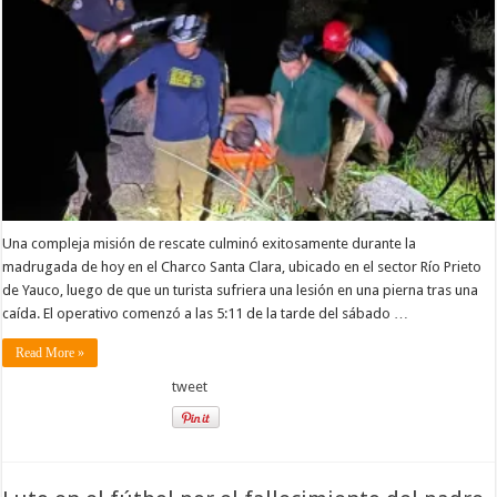
en
el
Charco
Santa
Clara
de
Yauco
Una compleja misión de rescate culminó exitosamente durante la
madrugada de hoy en el Charco Santa Clara, ubicado en el sector Río Prieto
de Yauco, luego de que un turista sufriera una lesión en una pierna tras una
caída. El operativo comenzó a las 5:11 de la tarde del sábado …
Read More »
tweet