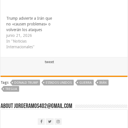
Trump advierte a Irán que
no «causen problemas» o
volverán los ataques
junio 21, 2026
In "Noticias
Internacionales"
tweet
Tags
DONALD TRUMP
ESTADOS UNIDOS
GUERRA
IRÁN
TREGUA
About jorgeramos402@gmail.com