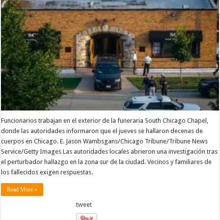
de
descomposició
en
una
funeraria
abandonada
de
Chicago
Funcionarios trabajan en el exterior de la funeraria South Chicago Chapel,
donde las autoridades informaron que el jueves se hallaron decenas de
cuerpos en Chicago. E. Jason Wambsgans/Chicago Tribune/Tribune News
Service/Getty Images Las autoridades locales abrieron una investigación tras
el perturbador hallazgo en la zona sur de la ciudad. Vecinos y familiares de
los fallecidos exigen respuestas.
Read More »
tweet