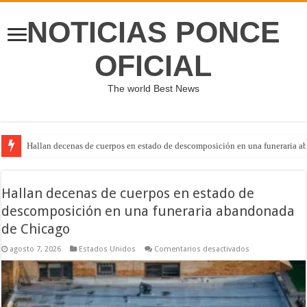
NOTICIAS PONCE
OFICIAL
The world Best News
Hallan decenas de cuerpos en estado de descomposición en una funeraria 
Hallan decenas de cuerpos en estado de
descomposición en una funeraria abandonada
de Chicago
en
agosto 7, 2026
Estados Unidos
Comentarios desactivados
Hallan
decenas
de
cuerpos
en
estado