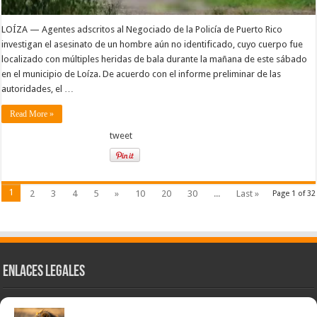
LOÍZA — Agentes adscritos al Negociado de la Policía de Puerto Rico
investigan el asesinato de un hombre aún no identificado, cuyo cuerpo fue
localizado con múltiples heridas de bala durante la mañana de este sábado
en el municipio de Loíza. De acuerdo con el informe preliminar de las
autoridades, el …
Read More »
tweet
1
2
3
4
5
»
10
20
30
...
Last »
Page 1 of 32
Enlaces Legales
Nuestra Esencia