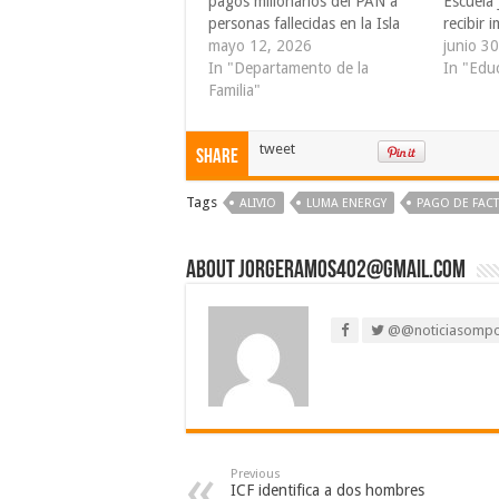
pagos millonarios del PAN a
Escuela 
personas fallecidas en la Isla
recibir 
mayo 12, 2026
junio 3
In "Departamento de la
In "Edu
Familia"
tweet
Share
Tags
ALIVIO
LUMA ENERGY
PAGO DE FAC
About jorgeramos402@gmail.com
@@noticiasomp
Previous
ICF identifica a dos hombres