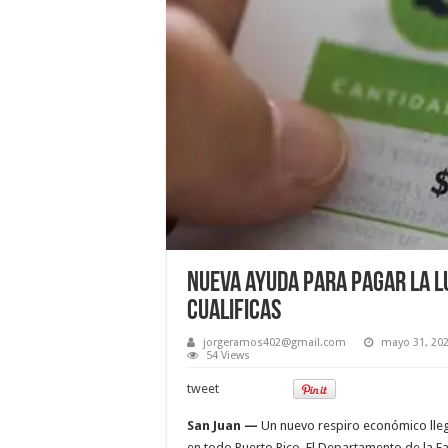
Nueva ayuda para pagar la lu
cualificas
jorgeramos402@gmail.com
mayo 31, 20
54 Views
tweet
San Juan —
Un nuevo respiro económico lle
en todo Puerto Rico. El Departamento de la Fa