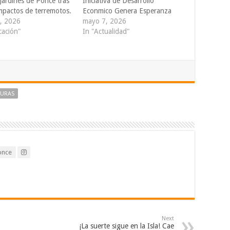
Jardines de Ponce tras
Iniciativa de Desarrollo
impactos de terremotos.
Econmico Genera Esperanza
0, 2026
mayo 7, 2026
cación"
In "Actualidad"
TURAS
once
Next
¡La suerte sigue en la Isla! Cae