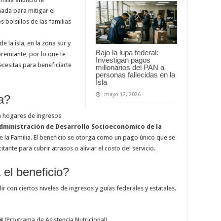
ada para mitigar el
s bolsillos de las familias
 la isla, en la zona sur y
Bajo la lupa federal:
remiante, por lo que te
Investigan pagos
cesitas para beneficiarte
millonarios del PAN a
personas fallecidas en la
Isla
mayo 12, 2026
a?
a hogares de ingresos
dministración de Desarrollo Socioeconómico de la
e la Familia. El beneficio se otorga como un pago único que se
itante para cubrir atrasos o aliviar el costo del servicio.
 el beneficio?
ir con ciertos niveles de ingresos y guías federales y estatales.
N
(Programa de Asistencia Nutricional).