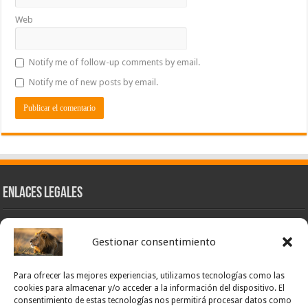
Web
Notify me of follow-up comments by email.
Notify me of new posts by email.
Enlaces Legales
Nuestra Esencia
Gestionar consentimiento
Pulso Global
Contacto
Para ofrecer las mejores experiencias, utilizamos tecnologías como las
POLÍTICA DE PRIVACIDAD – NOTICIAS PONCE OFICIAL
cookies para almacenar y/o acceder a la información del dispositivo. El
consentimiento de estas tecnologías nos permitirá procesar datos como