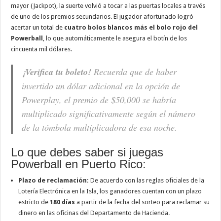
mayor (Jackpot), la suerte volvió a tocar a las puertas locales a través
de uno de los premios secundarios. El jugador afortunado logró
acertar un total de
cuatro bolos blancos más el bolo rojo del
Powerball
, lo que automáticamente le asegura el botín de los
cincuenta mil dólares.
¡Verifica tu boleto!
Recuerda que de haber
invertido un dólar adicional en la opción de
Powerplay
, el premio de $50,000 se habría
multiplicado significativamente según el número
de la tómbola multiplicadora de esa noche.
Lo que debes saber si juegas
Powerball en Puerto Rico:
Plazo de reclamación:
De acuerdo con las reglas oficiales de la
Lotería Electrónica en la Isla, los ganadores cuentan con un plazo
estricto de
180 días
a partir de la fecha del sorteo para reclamar su
dinero en las oficinas del Departamento de Hacienda.