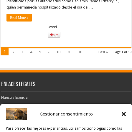
identificada por las autoridades como Benjamín Ramos Irizarry Jr.,
quien permanecía hospitalizado desde el día del …
Read More »
tweet
1
2
3
4
5
»
10
20
30
...
Last »
Page 1 of 30
Enlaces Legales
Nuestra Esencia
Pulso Global
Gestionar consentimiento
Contacto
POLÍTICA DE PRIVACIDAD – NOTICIAS PONCE OFICIAL
Para ofrecer las mejores experiencias, utilizamos tecnologías como las