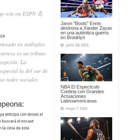
age win on ESPN 💪
Jaron “Boots” Ennis
destrona a Xander Zayas
en una auténtica guerra
026
en Brooklyn
resado en múltiples
junio 28, 2026
arrera es un tributo
xcepción. La
especial la del sur de
as redes sociales
NBA El Espectculo
Contina con Grandes
Actuaciones
Latinoamericanas
mpeona:
mayo 7, 2026
a anticipa con ansias el
 buscará el nocaut
n la cima de esta