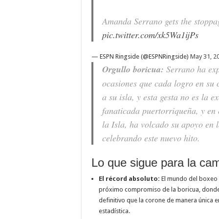
Amanda Serrano gets the stopp
pic.twitter.com/xk5Wa1ijPs
— ESPN Ringside (@ESPNRingside)
May 31, 2
Orgullo boricua:
Serrano ha exp
ocasiones que cada logro en su c
a su isla, y esta gesta no es la e
fanaticada puertorriqueña, y en 
la Isla, ha volcado su apoyo en l
celebrando este nuevo hito.
Lo que sigue para la ca
El récord absoluto:
El mundo del boxeo y
próximo compromiso de la boricua, donde
definitivo que la corone de manera única e
estadística.