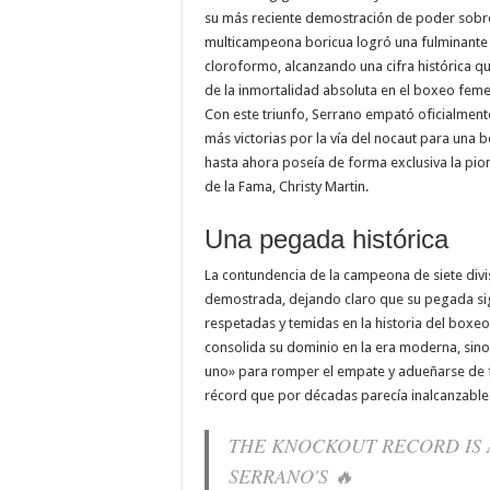
su más reciente demostración de poder sobre 
multicampeona boricua logró una fulminante vi
cloroformo, alcanzando una cifra histórica qu
de la inmortalidad absoluta en el boxeo feme
Con este triunfo, Serrano empató oficialment
más victorias por la vía del nocaut para una
hasta ahora poseía de forma exclusiva la pi
de la Fama, Christy Martin.
Una pegada histórica
La contundencia de la campeona de siete divi
demostrada, dejando claro que su pegada si
respetadas y temidas en la historia del boxeo 
consolida su dominio en la era moderna, sino 
uno» para romper el empate y adueñarse de f
récord que por décadas parecía inalcanzable
THE KNOCKOUT RECORD IS
SERRANO'S 🔥