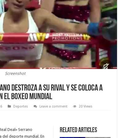
Screenshot
no destroza a su rival y se coloca a
en el boxeo mundial
26
Deportes
Leave a comment
20 Views
Related Articles
eal Deal» Serrano
a del deporte mundial. En