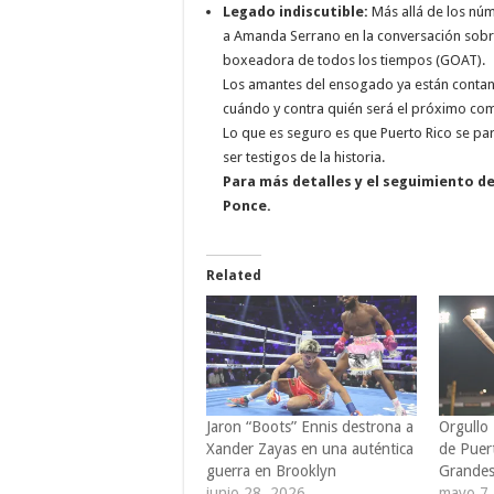
Legado indiscutible:
Más allá de los núme
a Amanda Serrano en la conversación sobre
boxeadora de todos los tiempos (GOAT).
Los amantes del ensogado ya están contan
cuándo y contra quién será el próximo com
Lo que es seguro es que Puerto Rico se pa
ser testigos de la historia.
Para más detalles y el seguimiento 
Ponce.
Related
Jaron “Boots” Ennis destrona a
Orgullo
Xander Zayas en una auténtica
de Puer
guerra en Brooklyn
Grandes
junio 28, 2026
mayo 7,