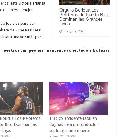
ros, esta victoria afianza
Orgullo Boricua Los
 quién es la mejor
Peloteros de Puerto Rico
Dominan las Grandes
do los días para ver
Ligas
bate de «The Real Deal».
mayo 7, 2026
ralizará una vez más para
de nuestros campeones, mantente conectado a Noticias
 Boricua Los Peloteros
Trágico accidente fatal en
to Rico Dominan las
Caguas deja un conductor
 Ligas
septuagenario muerto
 2026
junio 22, 2026