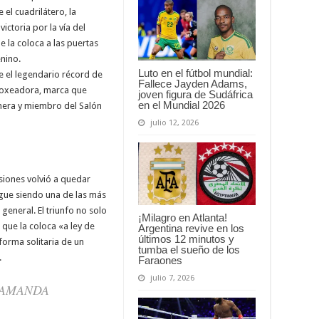
el cuadrilátero, la
ctoria por la vía del
e la coloca a las puertas
nino.
Luto en el fútbol mundial:
e el legendario récord de
Fallece Jayden Adams,
 boxeadora, marca que
joven figura de Sudáfrica
en el Mundial 2026
onera y miembro del Salón
julio 12, 2026
siones volvió a quedar
gue siendo una de las más
general. El triunfo no solo
¡Milagro en Atlanta!
que la coloca «a ley de
Argentina revive en los
últimos 12 minutos y
orma solitaria de un
tumba el sueño de los
.
Faraones
julio 7, 2026
 AMANDA