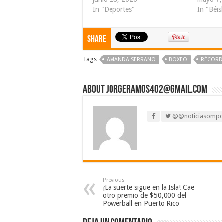
In "Deportes"
In "Béis
Share
Tags
AMANDA SERRANO
BOXEO
RÉCORD
About jorgeramos402@gmail.com
@@noticiasomp
Previous
¡La suerte sigue en la Isla! Cae
otro premio de $50,000 del
Powerball en Puerto Rico