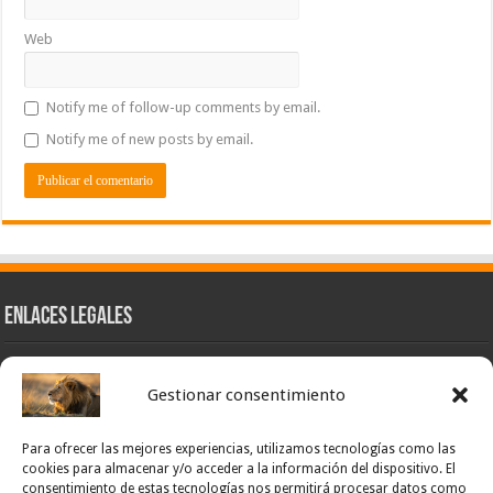
Web
Notify me of follow-up comments by email.
Notify me of new posts by email.
Enlaces Legales
Nuestra Esencia
Gestionar consentimiento
Pulso Global
Contacto
Para ofrecer las mejores experiencias, utilizamos tecnologías como las
POLÍTICA DE PRIVACIDAD – NOTICIAS PONCE OFICIAL
cookies para almacenar y/o acceder a la información del dispositivo. El
consentimiento de estas tecnologías nos permitirá procesar datos como