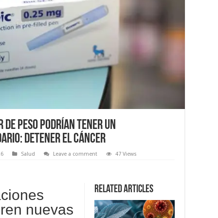
 de peso podrían tener un
ario: detener el cáncer
26
Salud
Leave a comment
47 Views
Related Articles
aciones
bren nuevas