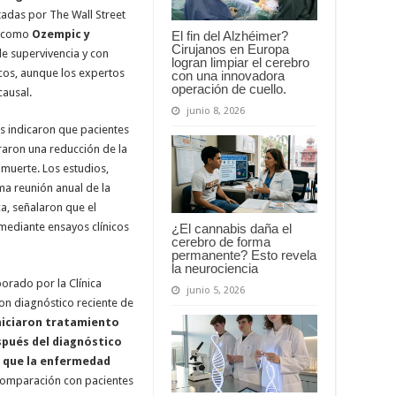
itadas por The Wall Street
1, como
Ozempic y
El fin del Alzhéimer?
Cirujanos en Europa
de supervivencia y con
logran limpiar el cerebro
cos, aunque los expertos
con una innovadora
operación de cuello.
causal.
junio 8, 2026
os indicaron que pacientes
raron una reducción de la
muerte. Los estudios,
ma reunión anual de la
a, señalaron que el
mediante ensayos clínicos
¿El cannabis daña el
cerebro de forma
permanente? Esto revela
la neurociencia
orado por la Clínica
junio 5, 2026
on diagnóstico reciente de
niciaron tratamiento
spués del diagnóstico
 que la enfermedad
 comparación con pacientes