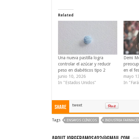
Related
Una nueva pastilla logra
Demi Mo
controlar el azúcar y reducir
preocup
peso en diabéticos tipo 2
en el fe
junio 10, 2026
mayo 1
In "Estados Unidos"
In "Far
tweet
Share
Tags
ENSAYOS CLÍNICOS
INDUSTRIA FARMACÉ