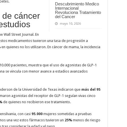
betes.
Descubrimiento Medico
Internacional
Revoluciona Tratamiento
o de cáncer
del Cancer
 estudios
mayo 10, 2026
 Wall Street Journal. En
estos medicamentos tuvieron una tasa de progresión a
%
en quienes no los utilizaron. En cáncer de mama, la incidencia
de 10.000 pacientes, muestra que el uso de agonistas de GLP-1
rana se vincula con menor avance a estadios avanzados
nderson de la Universidad de Texas indicaron que
más del 95
aron agonistas del receptor de GLP-1 seguían vivas cinco
 %
de quienes no recibieron ese tratamiento.
ensilvania, con casi
95.000
mujeres sometidas a pruebas
enos una vez estos fármacos tuvieron un
25%
menos de riesgo
tras considerar la edad y el peso.