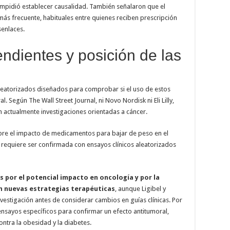
impidió establecer causalidad. También señalaron que el
más frecuente, habituales entre quienes reciben prescripción
senlaces.
ndientes y posición de las
leatorizados diseñados para comprobar si el uso de estos
Según The Wall Street Journal, ni Novo Nordisk ni Eli Lilly,
n actualmente investigaciones orientadas a cáncer.
obre el impacto de medicamentos para bajar de peso en el
 requiere ser confirmada con ensayos clínicos aleatorizados
 por el potencial impacto en oncología y por la
an nuevas estrategias terapéuticas
, aunque Ligibel y
vestigación antes de considerar cambios en guías clínicas. Por
 ensayos específicos para confirmar un efecto antitumoral,
ntra la obesidad y la diabetes.