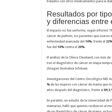
tratados con otros medicamentos para la dia
Resultados por tip
y diferencias entre
El impacto no fue uniforme, según informó The
cáncer de pulmón, los pacientes que usaron 
enfermedad avanzada del
10%
, frente al
22
fue del
10%
contra el
20%
.
El análisis de la Clínica Cleveland, con más 
tras el diagnóstico de cáncer en etapa temp
(Imagen Ilustrativa Infobae)
Investigaciones del Centro Oncológico MD A
%
de las mujeres con cáncer de mama que tom
años después del diagnóstico, frente al
89,5
En paralelo, un estudio de la Universidad de P
mamarias, halló que quienes recibieron al m
de un diagnóstico de cáncer de mama, incluso 