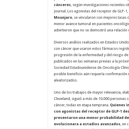
cánceres
, según investigaciones recientes c
Journal. Los agonistas del receptor de GLP-
Mounjaro
, se vincularon con mejores tasas 
menor avance tumoral en pacientes oncológi
advirtieron que no se demostró una relación 
Diversos análisis realizados en Estados Unid
con cáncer que usaron estos fármacos regist
progresión de la enfermedad y del riesgo de 
publicados en las semanas previas a la próxi
Sociedad Estadounidense de Oncología Clínic
posible beneficio aún requería confirmación 
aleatorizados.
Uno de los trabajos de mayor relevancia, elab
Cleveland, siguió a más de 10.000 personas c
cáncer, todas en etapa temprana.
Quienes i
con agonistas del receptor de GLP-1 de
presentaron una menor probabilidad de
evolucionara a estadios avanzados
, en