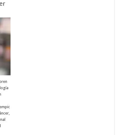
er
abren
logía
n
zempic
áncer,
rnal
l