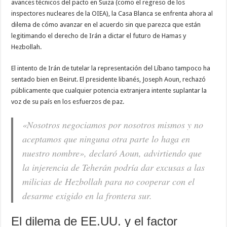
avances técnicos del pacto en Suiza (como el regreso de los
inspectores nucleares de la OIEA), la Casa Blanca se enfrenta ahora al
dilema de cómo avanzar en el acuerdo sin que parezca que están
legitimando el derecho de Irán a dictar el futuro de Hamas y
Hezbollah.
El intento de Irán de tutelar la representación del Líbano tampoco ha
sentado bien en Beirut. El presidente libanés, Joseph Aoun, rechazó
públicamente que cualquier potencia extranjera intente suplantar la
voz de su país en los esfuerzos de paz.
«Nosotros negociamos por nosotros mismos y no
aceptamos que ninguna otra parte lo haga en
nuestro nombre»,
declaró Aoun, advirtiendo que
la injerencia de Teherán podría dar excusas a las
milicias de Hezbollah para no cooperar con el
desarme exigido en la frontera sur.
El dilema de EE.UU. y el factor