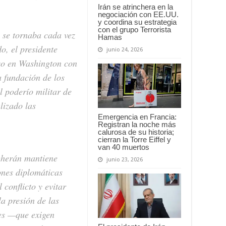
Irán se atrinchera en la
negociación con EE.UU.
y coordina su estrategia
con el grupo Terrorista
 se tornaba cada vez
Hamas
o, el presidente
junio 24, 2026
so en Washington con
a fundación de los
l poderío militar de
lizado las
Emergencia en Francia:
Registran la noche más
calurosa de su historia;
cierran la Torre Eiffel y
van 40 muertos
eherán mantiene
junio 23, 2026
ones diplomáticas
 conflicto y evitar
la presión de las
les —que exigen