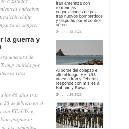
ión a Estados
Irán amenaza con
romper las
 mientras ondeaban
negociaciones de paz
tradición chiita
tras nuevos bombardeos
y disputas por el control
nganza de sangre.
aéreo
junio 28, 2026
 la guerra y
a
imera amenaza de
a Trump emitida por
Al borde del colapso el
xtensos ritos
alto el fuego: EE. UU.
ataca a Irán y Teherán
responde con misiles a
Bahréin y Kuwait
 a los 86 años tras
junio 28, 2026
o 28 de febrero en el
as con EE. UU. e
abían pospuesto
o de los combates.