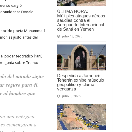
 evento exigió
ÚLTIMA HORA:
tadounidense Donald
Múltiples ataques aéreos
saudíes contra el
Aeropuerto Internacional
de Saná en Yemen
reconocido poeta Mohammad
julio 13, 2026
monias justo antes del
del poder teocrático iraní,
 pregunta sobre Trump:
rdo del mundo sigue
Despedida a Jamenei:
Teherán exhibe músculo
ar seguro para él.
geopolítico y clama
venganza
r al hombre que
julio 3, 2026
ron una enérgica
enes comenzaron a