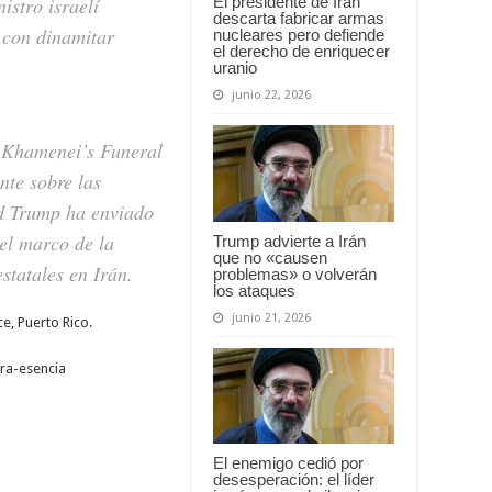
El presidente de Irán
istro israelí
descarta fabricar armas
con dinamitar
nucleares pero defiende
el derecho de enriquecer
uranio
junio 22, 2026
Khamenei’s Funeral
nte sobre las
ld Trump ha enviado
el marco de la
Trump advierte a Irán
que no «causen
statales en Irán.
problemas» o volverán
los ataques
junio 21, 2026
e, Puerto Rico.
ra-esencia
El enemigo cedió por
desesperación: el líder