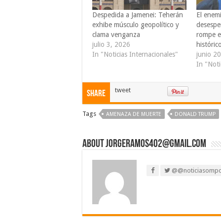
Despedida a Jamenei: Teherán
El enem
exhibe músculo geopolítico y
desesper
clama venganza
rompe el
julio 3, 2026
históri
In "Noticias Internacionales"
junio 2
In "Noti
tweet
Share
Tags
AMENAZA DE MUERTE
DONALD TRUMP
About jorgeramos402@gmail.com
@@noticiasomp