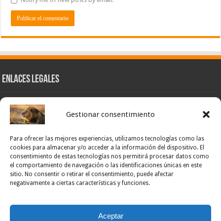
Enlaces Legales
Nuestra Esencia
Gestionar consentimiento
Pulso Global
Contacto
Para ofrecer las mejores experiencias, utilizamos tecnologías como las
POLÍTICA DE PRIVACIDAD – NOTICIAS PONCE OFICIAL
cookies para almacenar y/o acceder a la información del dispositivo. El
consentimiento de estas tecnologías nos permitirá procesar datos como
TÉRMINOS Y CONDICIONES – NOTICIAS PONCE OFICIAL
el comportamiento de navegación o las identificaciones únicas en este
sitio. No consentir o retirar el consentimiento, puede afectar
Opt-out preferences
negativamente a ciertas características y funciones.
Powered by Noticias Ponce
Aceptar