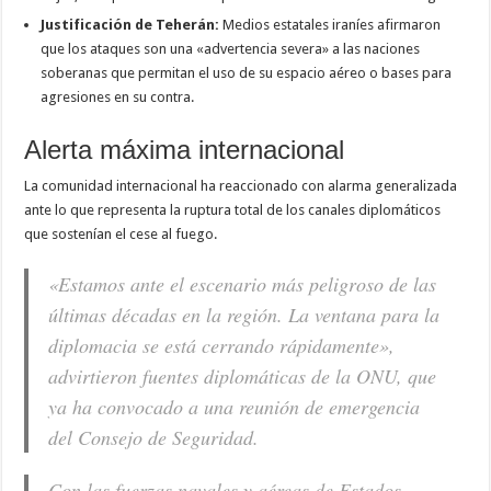
Justificación de Teherán:
Medios estatales iraníes afirmaron
que los ataques son una «advertencia severa» a las naciones
soberanas que permitan el uso de su espacio aéreo o bases para
agresiones en su contra.
Alerta máxima internacional
La comunidad internacional ha reaccionado con alarma generalizada
ante lo que representa la ruptura total de los canales diplomáticos
que sostenían el cese al fuego.
«Estamos ante el escenario más peligroso de las
últimas décadas en la región. La ventana para la
diplomacia se está cerrando rápidamente»
,
advirtieron fuentes diplomáticas de la ONU, que
ya ha convocado a una reunión de emergencia
del Consejo de Seguridad.
Con las fuerzas navales y aéreas de Estados