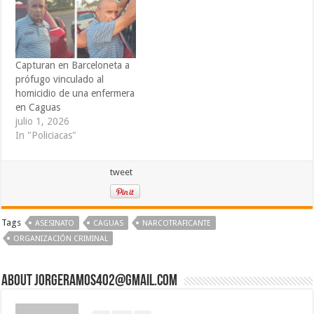
Capturan en Barceloneta a
prófugo vinculado al
homicidio de una enfermera
en Caguas
julio 1, 2026
In "Policiacas"
tweet
Tags
ASESINATO
CAGUAS
NARCOTRAFICANTE
ORGANIZACIÓN CRIMINAL
About jorgeramos402@gmail.com