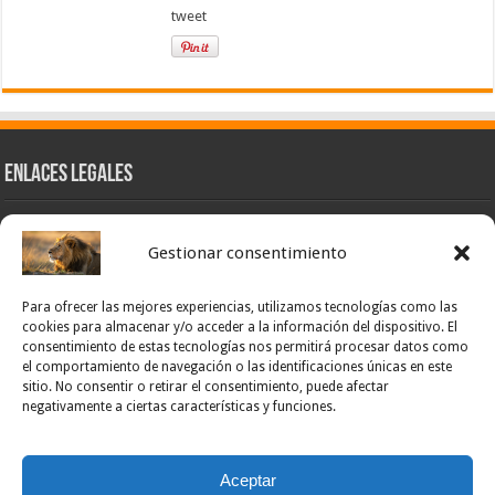
tweet
Enlaces Legales
Nuestra Esencia
Gestionar consentimiento
Pulso Global
Contacto
Para ofrecer las mejores experiencias, utilizamos tecnologías como las
POLÍTICA DE PRIVACIDAD – NOTICIAS PONCE OFICIAL
cookies para almacenar y/o acceder a la información del dispositivo. El
consentimiento de estas tecnologías nos permitirá procesar datos como
TÉRMINOS Y CONDICIONES – NOTICIAS PONCE OFICIAL
el comportamiento de navegación o las identificaciones únicas en este
sitio. No consentir o retirar el consentimiento, puede afectar
Opt-out preferences
negativamente a ciertas características y funciones.
Powered by Noticias Ponce
Aceptar