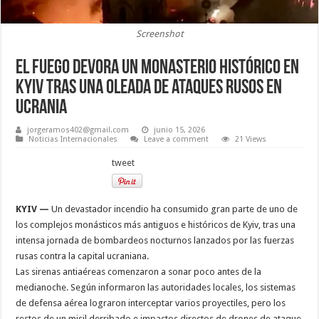
Screenshot
El fuego devora un monasterio histórico en
Kyiv tras una oleada de ataques rusos en
Ucrania
jorgeramos402@gmail.com
junio 15, 2026
Noticias Internacionales
Leave a comment
21 Views
tweet
KYIV —
Un devastador incendio ha consumido gran parte de uno de
los complejos monásticos más antiguos e históricos de Kyiv, tras una
intensa jornada de bombardeos nocturnos lanzados por las fuerzas
rusas contra la capital ucraniana.
Las sirenas antiaéreas comenzaron a sonar poco antes de la
medianoche. Según informaron las autoridades locales, los sistemas
de defensa aérea lograron interceptar varios proyectiles, pero los
restos de un misil derribado e impactos directos de drones de ataque