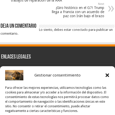
trabajos de reparación de la AAA
Next
¡Giro histórico en el G7! Trump
llega a Francia con un acuerdo de
paz con Irán bajo el brazo
Deja un comentario
Lo siento, debes estar
conectado
para publicar un
comentario.
Enlaces Legales
Nuestra Esencia
Gestionar consentimiento
Pulso Global
Contacto
Para ofrecer las mejores experiencias, utilizamos tecnologías como las
POLÍTICA DE PRIVACIDAD – NOTICIAS PONCE OFICIAL
cookies para almacenar y/o acceder a la información del dispositivo. El
consentimiento de estas tecnologías nos permitirá procesar datos como
TÉRMINOS Y CONDICIONES – NOTICIAS PONCE OFICIAL
el comportamiento de navegación o las identificaciones únicas en este
sitio. No consentir o retirar el consentimiento, puede afectar
Opt-out preferences
negativamente a ciertas características y funciones.