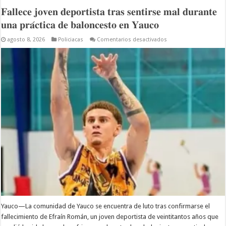
𝐅𝐚𝐥𝐥𝐞𝐜𝐞 𝐣𝐨𝐯𝐞𝐧 𝐝𝐞𝐩𝐨𝐫𝐭𝐢𝐬𝐭𝐚 𝐭𝐫𝐚𝐬 𝐬𝐞𝐧𝐭𝐢𝐫𝐬𝐞 𝐦𝐚𝐥 𝐝𝐮𝐫𝐚𝐧𝐭𝐞
𝐮𝐧𝐚 𝐩𝐫𝐚́𝐜𝐭𝐢𝐜𝐚 𝐝𝐞 𝐛𝐚𝐥𝐨𝐧𝐜𝐞𝐬𝐭𝐨 𝐞𝐧 𝐘𝐚𝐮𝐜𝐨
en
agosto 8, 2026
Policiacas
Comentarios desactivados
𝐅𝐚𝐥𝐥𝐞𝐜𝐞
𝐣𝐨𝐯𝐞𝐧
𝐝𝐞𝐩𝐨𝐫𝐭𝐢𝐬𝐭𝐚
𝐭𝐫𝐚𝐬
𝐬𝐞𝐧𝐭𝐢𝐫𝐬𝐞
𝐦𝐚𝐥
𝐝𝐮𝐫𝐚𝐧𝐭𝐞
𝐮𝐧𝐚
𝐩𝐫𝐚́𝐜𝐭𝐢𝐜𝐚
𝐝𝐞
𝐛𝐚𝐥𝐨𝐧𝐜𝐞𝐬𝐭𝐨
𝐞𝐧
𝐘𝐚𝐮𝐜𝐨
Yauco—La comunidad de Yauco se encuentra de luto tras confirmarse el
fallecimiento de Efraín Román, un joven deportista de veintitantos años que