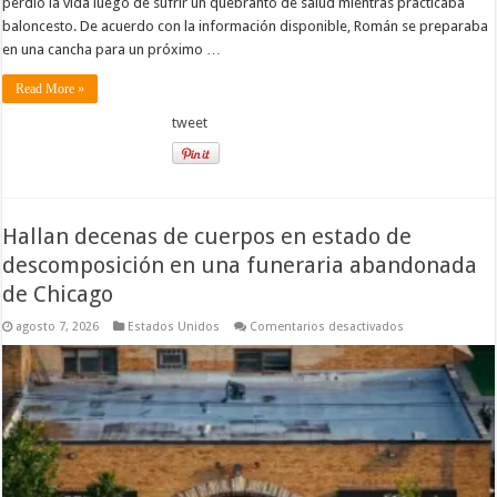
perdió la vida luego de sufrir un quebranto de salud mientras practicaba
baloncesto. De acuerdo con la información disponible, Román se preparaba
en una cancha para un próximo …
Read More »
tweet
Hallan decenas de cuerpos en estado de
descomposición en una funeraria abandonada
de Chicago
en
agosto 7, 2026
Estados Unidos
Comentarios desactivados
Hallan
decenas
de
cuerpos
en
estado
de
descomposició
en
una
funeraria