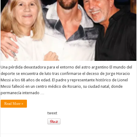
padre
y
representante
de
Lionel
Messi
Una pérdida devastadora para el entorno del astro argentino El mundo del
deporte se encuentra de luto tras confirmarse el deceso de Jorge Horacio
Messi a los 68 años de edad. El padre y representante histórico de Lionel
Messi falleció en un centro médico de Rosario, su ciudad natal, donde
permanecía internado …
Read More »
tweet