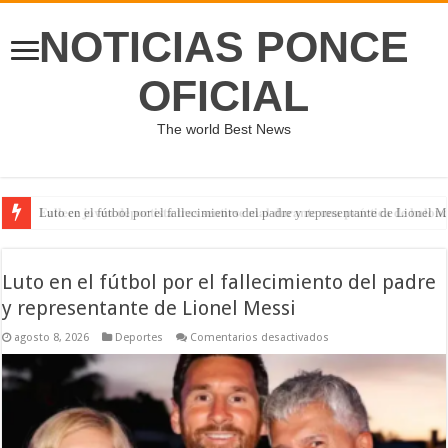
NOTICIAS PONCE
OFICIAL
The world Best News
Luto en el fútbol por el fallecimiento del padre y representante de Lionel M
𝐅𝐚𝐥𝐥𝐞𝐜𝐞 𝐣𝐨𝐯𝐞𝐧 𝐝𝐞𝐩𝐨𝐫𝐭𝐢𝐬𝐭𝐚 𝐭𝐫𝐚𝐬 𝐬𝐞𝐧𝐭𝐢𝐫𝐬𝐞 𝐦𝐚𝐥 𝐝𝐮𝐫𝐚𝐧𝐭𝐞 𝐮𝐧𝐚 𝐩𝐫𝐚́𝐜𝐭𝐢𝐜𝐚 𝐝𝐞 𝐛𝐚𝐥𝐨𝐧
Luto en el fútbol por el fallecimiento del padre
y representante de Lionel Messi
en
agosto 8, 2026
Deportes
Comentarios desactivados
Luto
en
el
fútbol
por
el
fallecimiento
del