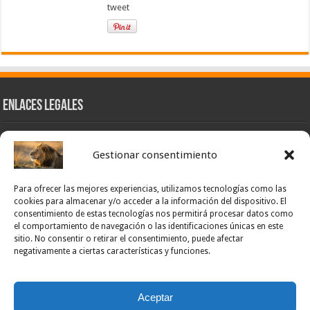
tweet
Enlaces Legales
Nuestra Esencia
Gestionar consentimiento
Pulso Global
Contacto
Para ofrecer las mejores experiencias, utilizamos tecnologías como las
POLÍTICA DE PRIVACIDAD – NOTICIAS PONCE OFICIAL
cookies para almacenar y/o acceder a la información del dispositivo. El
consentimiento de estas tecnologías nos permitirá procesar datos como
TÉRMINOS Y CONDICIONES – NOTICIAS PONCE OFICIAL
el comportamiento de navegación o las identificaciones únicas en este
sitio. No consentir o retirar el consentimiento, puede afectar
Opt-out preferences
negativamente a ciertas características y funciones.
Powered by Noticias Ponce
Aceptar