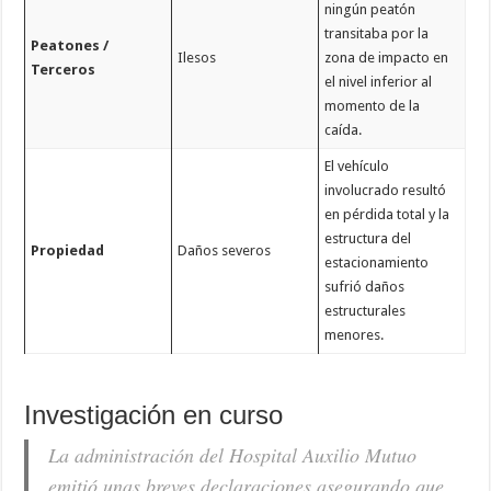
ningún peatón
transitaba por la
Peatones /
Ilesos
zona de impacto en
Terceros
el nivel inferior al
momento de la
caída.
El vehículo
involucrado resultó
en pérdida total y la
estructura del
Propiedad
Daños severos
estacionamiento
sufrió daños
estructurales
menores.
Investigación en curso
La administración del Hospital Auxilio Mutuo
emitió unas breves declaraciones asegurando que