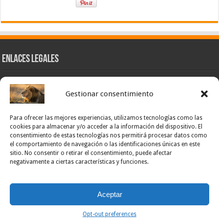
Enlaces Legales
Nuestra Esencia
Gestionar consentimiento
Pulso Global
Contacto
Para ofrecer las mejores experiencias, utilizamos tecnologías como las
POLÍTICA DE PRIVACIDAD – NOTICIAS PONCE OFICIAL
cookies para almacenar y/o acceder a la información del dispositivo. El
consentimiento de estas tecnologías nos permitirá procesar datos como
TÉRMINOS Y CONDICIONES – NOTICIAS PONCE OFICIAL
el comportamiento de navegación o las identificaciones únicas en este
sitio. No consentir o retirar el consentimiento, puede afectar
Opt-out preferences
negativamente a ciertas características y funciones.
Powered by Noticias Ponce
Aceptar
© Copyright noticias Ponce All Rights Reserved
Opt-out preferences