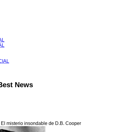
AL
AL
CIAL
Best News
: El misterio insondable de D.B. Cooper