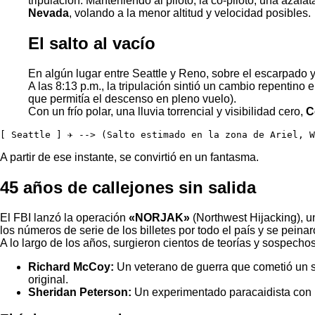
tripulación. Manteniendo al piloto, la co-piloto, una aza
Nevada
, volando a la menor altitud y velocidad posibles.
El salto al vacío
En algún lugar entre Seattle y Reno, sobre el escarpado 
A las 8:13 p.m., la tripulación sintió un cambio repentino
que permitía el descenso en pleno vuelo).
Con un frío polar, una lluvia torrencial y visibilidad cero,
C
[ Seattle ] ✈️ --> (Salto estimado en la zona de Ariel, 
A partir de ese instante, se convirtió en un fantasma.
45 años de callejones sin salida
El FBI lanzó la operación
«NORJAK»
(Northwest Hijacking), u
los números de serie de los billetes por todo el país y se pei
A lo largo de los años, surgieron cientos de teorías y sospecho
Richard McCoy:
Un veterano de guerra que cometió un s
original.
Sheridan Peterson:
Un experimentado paracaidista con u