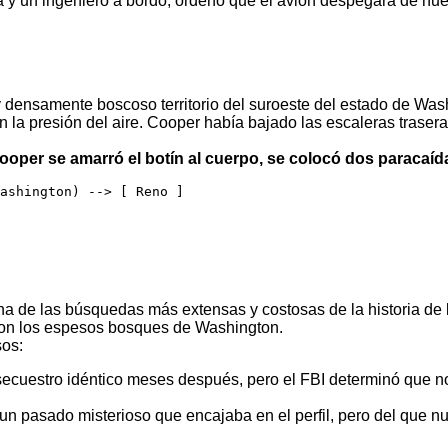
fata y un ingeniero a bordo, ordenó que el avión despegara de nu
y densamente boscoso territorio del suroeste del estado de Wash
 en la presión del aire. Cooper había bajado las escaleras trase
ooper se amarró el botín al cuerpo, se colocó dos paracaída
Washington) --> [ Reno ]
na de las búsquedas más extensas y costosas de la historia de l
naron los espesos bosques de Washington.
sos:
ecuestro idéntico meses después, pero el FBI determinó que no
n pasado misterioso que encajaba en el perfil, pero del que n