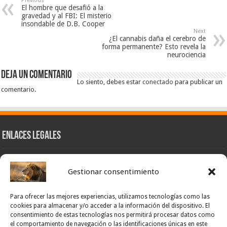
Previous
El hombre que desafió a la
gravedad y al FBI: El misterio
insondable de D.B. Cooper
Next
¿El cannabis daña el cerebro de
forma permanente? Esto revela la
neurociencia
Deja un comentario
Lo siento, debes estar
conectado
para publicar un
comentario.
Enlaces Legales
Nuestra Esencia
Gestionar consentimiento
Pulso Global
Contacto
Para ofrecer las mejores experiencias, utilizamos tecnologías como las
POLÍTICA DE PRIVACIDAD – NOTICIAS PONCE OFICIAL
cookies para almacenar y/o acceder a la información del dispositivo. El
consentimiento de estas tecnologías nos permitirá procesar datos como
TÉRMINOS Y CONDICIONES – NOTICIAS PONCE OFICIAL
el comportamiento de navegación o las identificaciones únicas en este