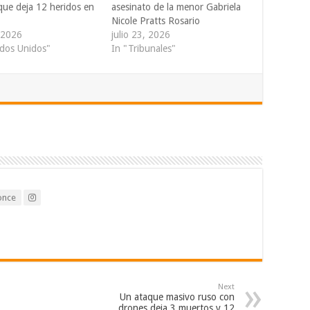
que deja 12 heridos en
asesinato de la menor Gabriela
Nicole Pratts Rosario
, 2026
julio 23, 2026
ados Unidos"
In "Tribunales"
once
Next
Un ataque masivo ruso con
drones deja 3 muertos y 12