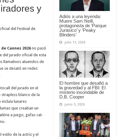
iradores y
Adiós a una leyenda:
Muere Sam Neill,
protagonista de ‘Parque
cial del Festival de
Jurásico’ y ‘Peaky
Blinders’
julio 13, 2026
l de Cannes 2026
no pasó
e del jurado oficial de esta
us llamativos atuendos de
ue se desató en redes
.
El hombre que desafió a
la gravedad y al FBI: El
ocall del jurado en el
misterio insondable de
o strapless blanco de la
D.B. Cooper
incluía lunares
junio 5, 2026
 plumas que creaban un
lérie a juego, gafas cat-
no.
stilo de la actriz y el