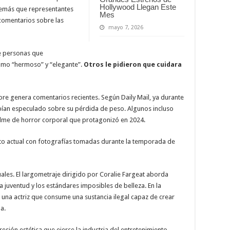
Hollywood Llegan Este
demás que representantes
Mes
 comentarios sobre las
mayo 7, 2026
e personas que
 como “hermoso” y “elegante”.
Otros le pidieron que cuidara
ore genera comentarios recientes. Según Daily Mail, ya durante
ían especulado sobre su pérdida de peso. Algunos incluso
ilme de horror corporal que protagonizó en 2024.
to actual con fotografías tomadas durante la temporada de
uales. El largometraje dirigido por Coralie Fargeat aborda
 juventud y los estándares imposibles de belleza. En la
, una actriz que consume una sustancia ilegal capaz de crear
a.
presión estética que ejerce la industria del entretenimiento,