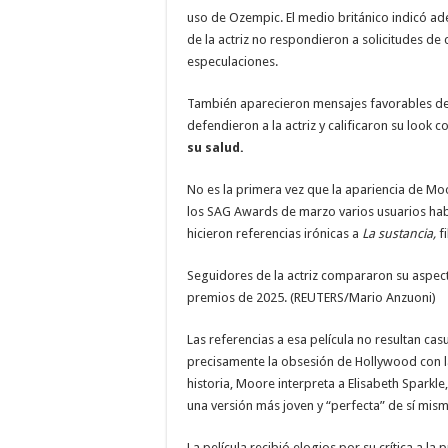
uso de Ozempic. El medio británico indicó a
de la actriz no respondieron a solicitudes de
especulaciones.
También aparecieron mensajes favorables d
defendieron a la actriz y calificaron su look
su salud.
No es la primera vez que la apariencia de Mo
los SAG Awards de marzo varios usuarios hab
hicieron referencias irónicas a
La sustancia,
f
Seguidores de la actriz compararon su aspec
premios de 2025. (REUTERS/Mario Anzuoni)
Las referencias a esa película no resultan cas
precisamente la obsesión de Hollywood con la
historia, Moore interpreta a Elisabeth Sparkle
una versión más joven y “perfecta” de sí mism
La película recibió elogios por su crítica a la 