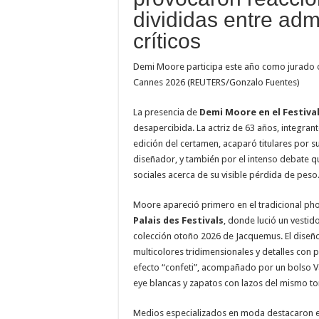
divididas entre adm
críticos
Demi Moore participa este año como jurado ofi
Cannes 2026 (REUTERS/Gonzalo Fuentes)
La presencia de
Demi Moore en el Festiva
desapercibida. La actriz de 63 años, integrant
edición del certamen, acaparó titulares por s
diseñador, y también por el intenso debate q
sociales acerca de su visible pérdida de peso
Moore apareció primero en el tradicional phot
Palais des Festivals
, donde lució un vestid
colección otoño 2026 de Jacquemus. El diseño 
multicolores tridimensionales y detalles con
efecto “confeti”, acompañado por un bolso Va
eye blancas y zapatos con lazos del mismo to
Medios especializados en moda destacaron el e