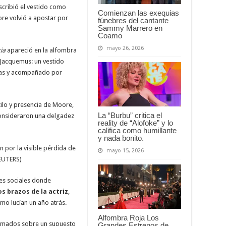
scribió el vestido como
Comienzan las exequias
re volvió a apostar por
fúnebres del cantante
Sammy Marrero en
Coamo
mayo 26, 2026
ia
apareció en la alfombra
e Jacquemus: un vestido
aras y acompañado por
ilo y presencia de Moore,
La “Burbu” critica el
onsideraron una delgadez
reality de “Alofoke” y lo
califica como humillante
y nada bonito.
 por la visible pérdida de
mayo 15, 2026
REUTERS)
des sociales donde
 brazos de la actriz
,
mo lucían un año atrás.
Alfombra Roja Los
irmados sobre un supuesto
Grandes Estrenos de