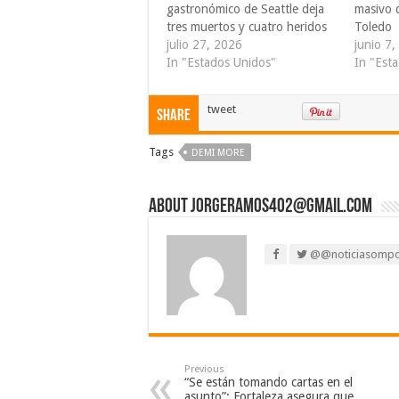
gastronómico de Seattle deja
masivo 
tres muertos y cuatro heridos
Toledo
julio 27, 2026
junio 7
In "Estados Unidos"
In "Est
tweet
Share
Tags
DEMI MORE
About jorgeramos402@gmail.com
@@noticiasomp
Previous
“Se están tomando cartas en el
asunto”: Fortaleza asegura que