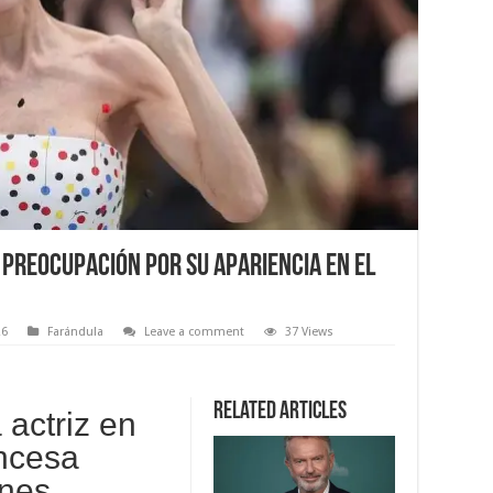
 preocupación por su apariencia en el
26
Farándula
Leave a comment
37 Views
Related Articles
 actriz en
ancesa
ones