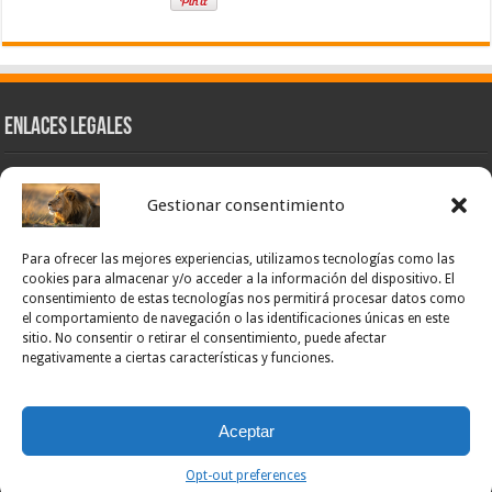
Enlaces Legales
Nuestra Esencia
Gestionar consentimiento
Pulso Global
Contacto
Para ofrecer las mejores experiencias, utilizamos tecnologías como las
POLÍTICA DE PRIVACIDAD – NOTICIAS PONCE OFICIAL
cookies para almacenar y/o acceder a la información del dispositivo. El
consentimiento de estas tecnologías nos permitirá procesar datos como
TÉRMINOS Y CONDICIONES – NOTICIAS PONCE OFICIAL
el comportamiento de navegación o las identificaciones únicas en este
sitio. No consentir o retirar el consentimiento, puede afectar
Opt-out preferences
negativamente a ciertas características y funciones.
Powered by Noticias Ponce
Aceptar
© Copyright noticias Ponce All Rights Reserved
Opt-out preferences