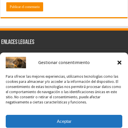
Enlaces Legales
Nuestra Esencia
Gestionar consentimiento
Pulso Global
Contacto
Para ofrecer las mejores experiencias, utilizamos tecnologías como las
POLÍTICA DE PRIVACIDAD – NOTICIAS PONCE OFICIAL
cookies para almacenar y/o acceder a la información del dispositivo. El
consentimiento de estas tecnologías nos permitirá procesar datos como
TÉRMINOS Y CONDICIONES – NOTICIAS PONCE OFICIAL
el comportamiento de navegación o las identificaciones únicas en este
sitio. No consentir o retirar el consentimiento, puede afectar
Opt-out preferences
negativamente a ciertas características y funciones.
Powered by Noticias Ponce
Aceptar