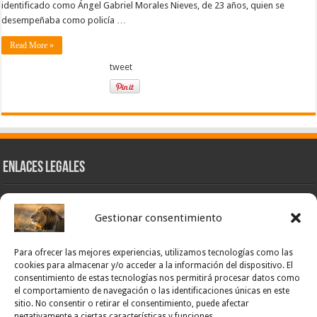
identificado como Ángel Gabriel Morales Nieves, de 23 años, quien se
desempeñaba como policía …
Read More »
tweet
Enlaces Legales
Nuestra Esencia
Gestionar consentimiento
Pulso Global
Contacto
Para ofrecer las mejores experiencias, utilizamos tecnologías como las
POLÍTICA DE PRIVACIDAD – NOTICIAS PONCE OFICIAL
cookies para almacenar y/o acceder a la información del dispositivo. El
consentimiento de estas tecnologías nos permitirá procesar datos como
TÉRMINOS Y CONDICIONES – NOTICIAS PONCE OFICIAL
el comportamiento de navegación o las identificaciones únicas en este
sitio. No consentir o retirar el consentimiento, puede afectar
Opt-out preferences
negativamente a ciertas características y funciones.