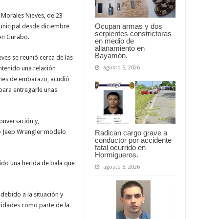
l Morales Nieves, de 23
Ocupan armas y dos
nicipal desde diciembre
serpientes constrictoras
en Gurabo.
en medio de
allanamiento en
Bayamón.
eves se reunió cerca de las
agosto 5, 2026
ntenido una relación
 mes de embarazo, acudió
 para entregarle unas
onversación y,
lo Jeep Wrangler modelo
Radican cargo grave a
conductor por accidente
fatal ocurrido en
Hormigueros.
ngido una herida de bala que
agosto 5, 2026
 debido a la situación y
ridades como parte de la