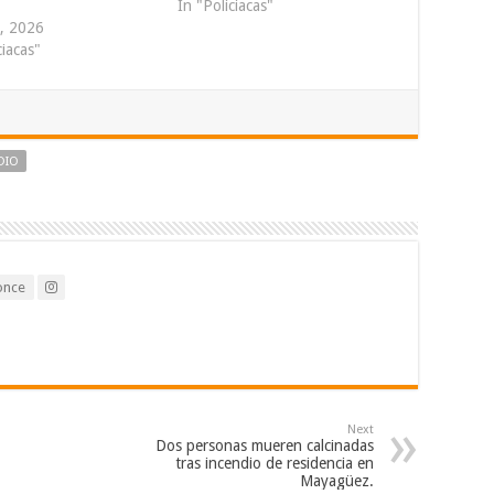
In "Policiacas"
1, 2026
ciacas"
DIO
once
Next
Dos personas mueren calcinadas
tras incendio de residencia en
Mayagüez.