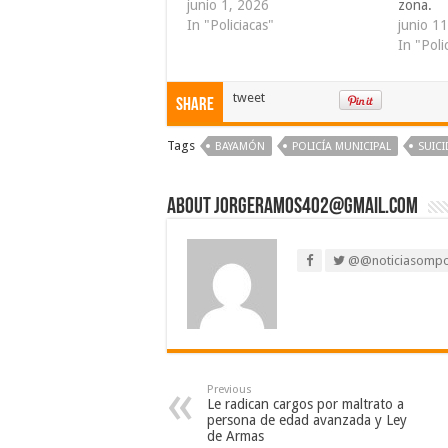
junio 1, 2026
zona.
In "Policiacas"
junio 1
In "Poli
tweet
Share
Tags
BAYAMÓN
POLICÍA MUNICIPAL
SUICI
About jorgeramos402@gmail.com
@@noticiasomp
Previous
Le radican cargos por maltrato a
persona de edad avanzada y Ley
de Armas