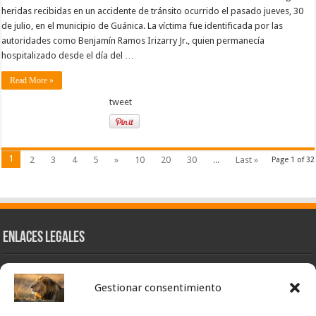
heridas recibidas en un accidente de tránsito ocurrido el pasado jueves, 30
de julio, en el municipio de Guánica. La víctima fue identificada por las
autoridades como Benjamín Ramos Irizarry Jr., quien permanecía
hospitalizado desde el día del …
Read More »
tweet
1
2
3
4
5
»
10
20
30
...
Last »
Page 1 of 32
Enlaces Legales
Nuestra Esencia
Gestionar consentimiento
Pulso Global
Contacto