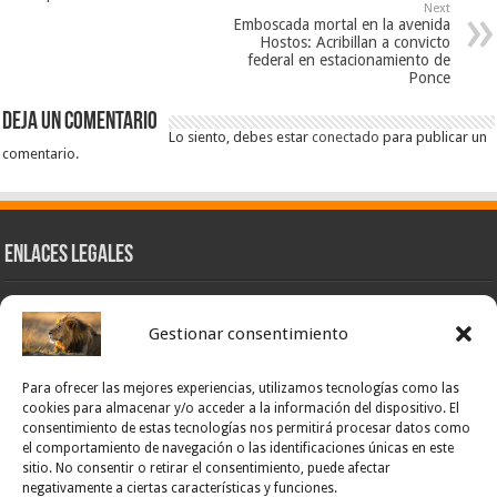
Next
Emboscada mortal en la avenida
Hostos: Acribillan a convicto
federal en estacionamiento de
Ponce
Deja un comentario
Lo siento, debes estar
conectado
para publicar un
comentario.
Enlaces Legales
Nuestra Esencia
Gestionar consentimiento
Pulso Global
Contacto
Para ofrecer las mejores experiencias, utilizamos tecnologías como las
POLÍTICA DE PRIVACIDAD – NOTICIAS PONCE OFICIAL
cookies para almacenar y/o acceder a la información del dispositivo. El
consentimiento de estas tecnologías nos permitirá procesar datos como
TÉRMINOS Y CONDICIONES – NOTICIAS PONCE OFICIAL
el comportamiento de navegación o las identificaciones únicas en este
sitio. No consentir o retirar el consentimiento, puede afectar
Opt-out preferences
negativamente a ciertas características y funciones.