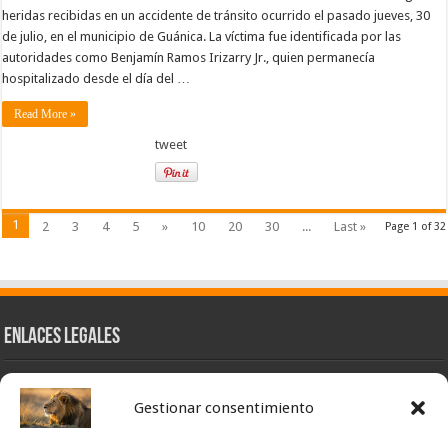
heridas recibidas en un accidente de tránsito ocurrido el pasado jueves, 30
de julio, en el municipio de Guánica. La víctima fue identificada por las
autoridades como Benjamín Ramos Irizarry Jr., quien permanecía
hospitalizado desde el día del …
Read More »
tweet
1
2
3
4
5
»
10
20
30
...
Last »
Page 1 of 32
Enlaces Legales
Nuestra Esencia
Gestionar consentimiento
Pulso Global
Contacto