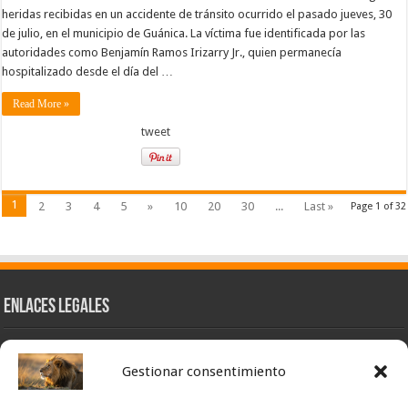
heridas recibidas en un accidente de tránsito ocurrido el pasado jueves, 30
de julio, en el municipio de Guánica. La víctima fue identificada por las
autoridades como Benjamín Ramos Irizarry Jr., quien permanecía
hospitalizado desde el día del …
Read More »
tweet
1
2
3
4
5
»
10
20
30
...
Last »
Page 1 of 32
Enlaces Legales
Nuestra Esencia
Gestionar consentimiento
Pulso Global
Contacto