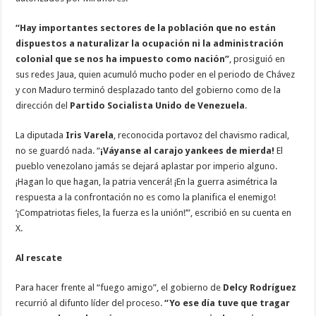
“Hay importantes sectores de la población que no están
dispuestos a naturalizar la ocupación ni la administración
colonial que se nos ha impuesto como nación”
, prosiguió en
sus redes Jaua, quien acumuló mucho poder en el periodo de Chávez
y con Maduro terminó desplazado tanto del gobierno como de la
dirección del
Partido Socialista Unido de Venezuela
.
La diputada
Iris Varela
, reconocida portavoz del chavismo radical,
no se guardó nada. “
¡Váyanse al carajo yankees de mierda!
El
pueblo venezolano jamás se dejará aplastar por imperio alguno.
¡Hagan lo que hagan, la patria vencerá! ¡En la guerra asimétrica la
respuesta a la confrontación no es como la planifica el enemigo!
‘¡Compatriotas fieles, la fuerza es la unión!’”, escribió en su cuenta en
X.
Al rescate
Para hacer frente al “fuego amigo”, el gobierno de
Delcy Rodríguez
recurrió al difunto líder del proceso.
“Yo ese día tuve que tragar