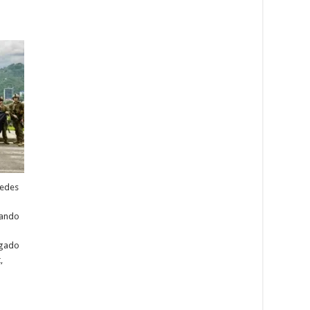
redes
tando
rgado
,