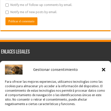
Notify me of follow-up comments by email.
Notify me of new posts by email.
Enlaces Legales
Nuestra Esencia
Gestionar consentimiento
Pulso Global
Contacto
Para ofrecer las mejores experiencias, utilizamos tecnologías como las
POLÍTICA DE PRIVACIDAD – NOTICIAS PONCE OFICIAL
cookies para almacenar y/o acceder a la información del dispositivo. El
consentimiento de estas tecnologías nos permitirá procesar datos como
TÉRMINOS Y CONDICIONES – NOTICIAS PONCE OFICIAL
el comportamiento de navegación o las identificaciones únicas en este
sitio. No consentir o retirar el consentimiento, puede afectar
Opt-out preferences
negativamente a ciertas características y funciones.