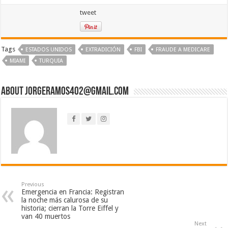
tweet
Tags
ESTADOS UNIDOS
EXTRADICIÓN
FBI
FRAUDE A MEDICARE
MIAMI
TURQUIA
About jorgeramos402@gmail.com
Previous
Emergencia en Francia: Registran
la noche más calurosa de su
historia; cierran la Torre Eiffel y
van 40 muertos
Next