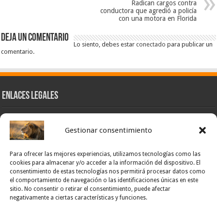
Radican cargos contra
conductora que agredió a policía
con una motora en Florida
Deja un comentario
Lo siento, debes estar
conectado
para publicar un
comentario.
Enlaces Legales
Nuestra Esencia
Gestionar consentimiento
Pulso Global
Contacto
Para ofrecer las mejores experiencias, utilizamos tecnologías como las
POLÍTICA DE PRIVACIDAD – NOTICIAS PONCE OFICIAL
cookies para almacenar y/o acceder a la información del dispositivo. El
consentimiento de estas tecnologías nos permitirá procesar datos como
TÉRMINOS Y CONDICIONES – NOTICIAS PONCE OFICIAL
el comportamiento de navegación o las identificaciones únicas en este
sitio. No consentir o retirar el consentimiento, puede afectar
Opt-out preferences
negativamente a ciertas características y funciones.