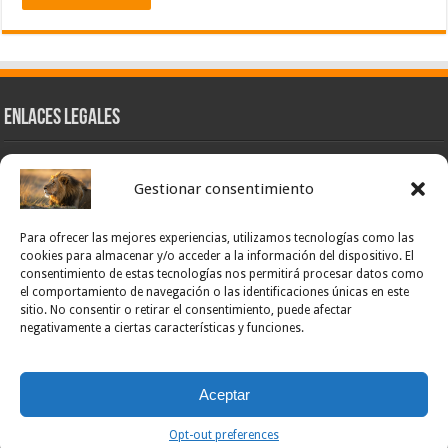
Enlaces Legales
Nuestra Esencia
Gestionar consentimiento
Pulso Global
Contacto
Para ofrecer las mejores experiencias, utilizamos tecnologías como las
POLÍTICA DE PRIVACIDAD – NOTICIAS PONCE OFICIAL
cookies para almacenar y/o acceder a la información del dispositivo. El
consentimiento de estas tecnologías nos permitirá procesar datos como
TÉRMINOS Y CONDICIONES – NOTICIAS PONCE OFICIAL
el comportamiento de navegación o las identificaciones únicas en este
sitio. No consentir o retirar el consentimiento, puede afectar
Opt-out preferences
negativamente a ciertas características y funciones.
Powered by Noticias Ponce
Aceptar
© Copyright noticias Ponce All Rights Reserved
Opt-out preferences