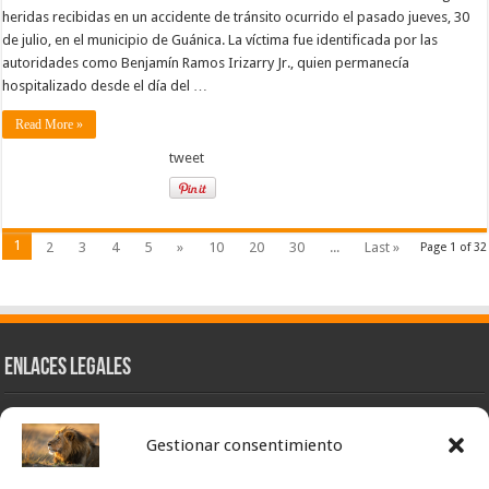
heridas recibidas en un accidente de tránsito ocurrido el pasado jueves, 30
de julio, en el municipio de Guánica. La víctima fue identificada por las
autoridades como Benjamín Ramos Irizarry Jr., quien permanecía
hospitalizado desde el día del …
Read More »
tweet
1
2
3
4
5
»
10
20
30
...
Last »
Page 1 of 32
Enlaces Legales
Nuestra Esencia
Gestionar consentimiento
Pulso Global
Contacto