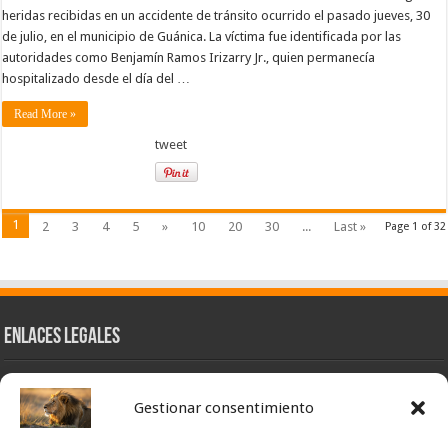
heridas recibidas en un accidente de tránsito ocurrido el pasado jueves, 30
de julio, en el municipio de Guánica. La víctima fue identificada por las
autoridades como Benjamín Ramos Irizarry Jr., quien permanecía
hospitalizado desde el día del …
Read More »
tweet
1
2
3
4
5
»
10
20
30
...
Last »
Page 1 of 32
Enlaces Legales
Nuestra Esencia
Gestionar consentimiento
Pulso Global
Contacto