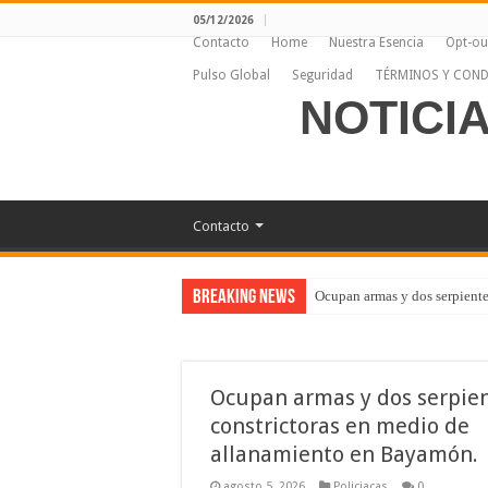
05/12/2026
Contacto
Home
Nuestra Esencia
Opt-ou
Pulso Global
Seguridad
TÉRMINOS Y COND
NOTICI
Contacto
Breaking News
Ocupan armas y dos serpiente
Ocupan armas y dos serpie
constrictoras en medio de
allanamiento en Bayamón.
agosto 5, 2026
Policiacas
0