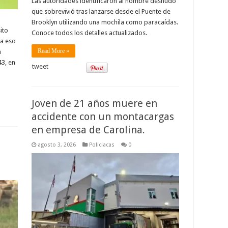
Las autoridades identificaron al hombre desnudo
que sobrevivió tras lanzarse desde el Puente de
ó
Brooklyn utilizando una mochila como paracaídas.
ito
Conoce todos los detalles actualizados.
 a eso
Read More »
a
43, en
tweet
Joven de 21 años muere en
accidente con un montacargas
en empresa de Carolina.
agosto 3, 2026
Policiacas
0
.