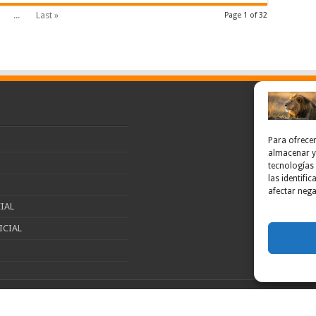
...
Last »
Page 1 of 32
Para ofrecer
almacenar y/
tecnologías
las identifi
afectar nega
IAL
ICIAL