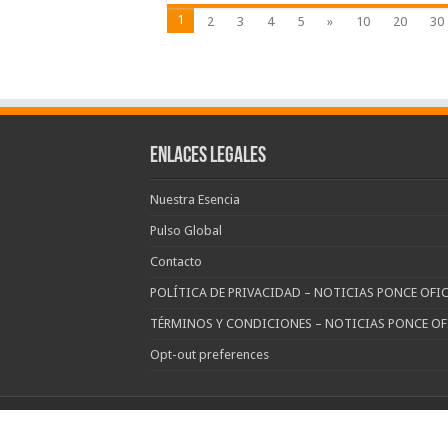
1
2
3
4
5
»
10
20
30
Enlaces Legales
Nuestra Esencia
Pulso Global
Contacto
POLÍTICA DE PRIVACIDAD – NOTICIAS PONCE OFIC
TÉRMINOS Y CONDICIONES – NOTICIAS PONCE OF
Opt-out preferences
© Copyright noticias Ponce All Rights Reserved