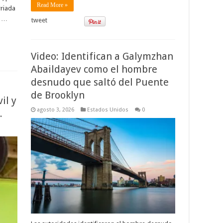
Read More »
rriada
e …
tweet
Video: Identifican a Galymzhan
Abaildayev como el hombre
desnudo que saltó del Puente
de Brooklyn
il y
agosto 3, 2026
Estados Unidos
0
.