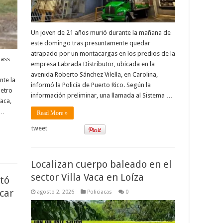
Un joven de 21 años murió durante la mañana de
este domingo tras presuntamente quedar
atrapado por un montacargas en los predios de la
lass
empresa Labrada Distributor, ubicada en la
avenida Roberto Sánchez Vilella, en Carolina,
te la
informó la Policía de Puerto Rico. Según la
metro
información preliminar, una llamada al Sistema …
Vaca,
 …
Read More »
tweet
Localizan cuerpo baleado en el
sector Villa Vaca en Loíza
ltó
car
agosto 2, 2026
Policiacas
0