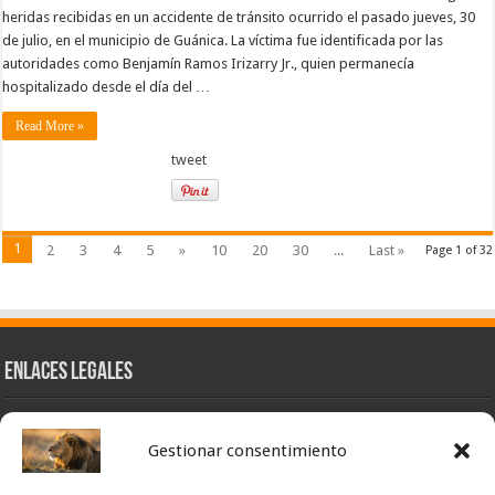
heridas recibidas en un accidente de tránsito ocurrido el pasado jueves, 30
de julio, en el municipio de Guánica. La víctima fue identificada por las
autoridades como Benjamín Ramos Irizarry Jr., quien permanecía
hospitalizado desde el día del …
Read More »
tweet
1
2
3
4
5
»
10
20
30
...
Last »
Page 1 of 32
Enlaces Legales
Nuestra Esencia
Gestionar consentimiento
Pulso Global
Contacto