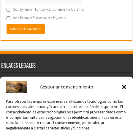
Notify me of follow-up comments by email.
Notify me of new posts by email.
Enlaces Legales
Nuestra Esencia
Gestionar consentimiento
Pulso Global
Contacto
Para ofrecer las mejores experiencias, utilizamos tecnologías como las
POLÍTICA DE PRIVACIDAD – NOTICIAS PONCE OFICIAL
cookies para almacenar y/o acceder a la información del dispositivo. El
consentimiento de estas tecnologías nos permitirá procesar datos como
TÉRMINOS Y CONDICIONES – NOTICIAS PONCE OFICIAL
el comportamiento de navegación o las identificaciones únicas en este
sitio. No consentir o retirar el consentimiento, puede afectar
Opt-out preferences
negativamente a ciertas características y funciones.