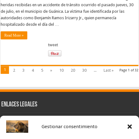
heridas recibidas en un accidente de tránsito ocurrido el pasado jueves, 30
de julio, en el municipio de Guánica. La víctima fue identificada por las
autoridades como Benjamín Ramos Irizarry Jr., quien permanecía
hospitalizado desde el día del …
Read More »
tweet
1
2
3
4
5
»
10
20
30
...
Last »
Page 1 of 32
Enlaces Legales
Nuestra Esencia
Gestionar consentimiento
Pulso Global
Contacto