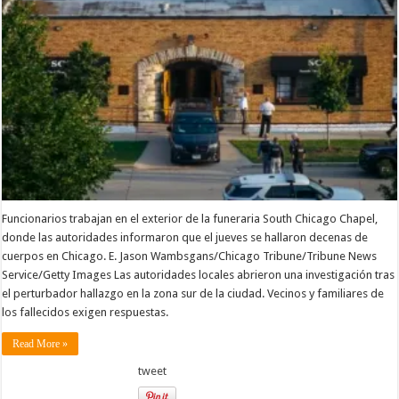
de
descomposició
en
una
funeraria
abandonada
de
Chicago
Funcionarios trabajan en el exterior de la funeraria South Chicago Chapel,
donde las autoridades informaron que el jueves se hallaron decenas de
cuerpos en Chicago. E. Jason Wambsgans/Chicago Tribune/Tribune News
Service/Getty Images Las autoridades locales abrieron una investigación tras
el perturbador hallazgo en la zona sur de la ciudad. Vecinos y familiares de
los fallecidos exigen respuestas.
Read More »
tweet