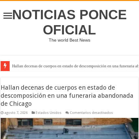
NOTICIAS PONCE
OFICIAL
The world Best News
Hallan decenas de cuerpos en estado de descomposición en una funeraria 
Hallan decenas de cuerpos en estado de
descomposición en una funeraria abandonada
de Chicago
en
agosto 7, 2026
Estados Unidos
Comentarios desactivados
Hallan
decenas
de
cuerpos
en
estado