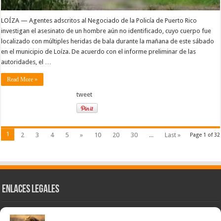
LOÍZA — Agentes adscritos al Negociado de la Policía de Puerto Rico
investigan el asesinato de un hombre aún no identificado, cuyo cuerpo fue
localizado con múltiples heridas de bala durante la mañana de este sábado
en el municipio de Loíza. De acuerdo con el informe preliminar de las
autoridades, el …
Read More »
tweet
1
2
3
4
5
»
10
20
30
...
Last »
Page 1 of 32
Enlaces Legales
Nuestra Esencia