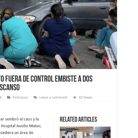
to fuera de control embiste a dos
escanso
6
Policiacas
Leave a comment
63 Views
Related Articles
ar sembró el caos y la
 Hospital Auxilio Mutuo,
nvadiera un área de