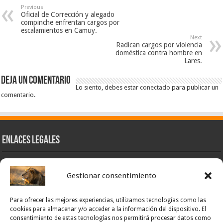
Previous
Oficial de Corrección y alegado
compinche enfrentan cargos por
escalamientos en Camuy.
Next
Radican cargos por violencia
doméstica contra hombre en
Lares.
Deja un comentario
Lo siento, debes estar
conectado
para publicar un
comentario.
Enlaces Legales
Nuestra Esencia
Gestionar consentimiento
Pulso Global
Contacto
Para ofrecer las mejores experiencias, utilizamos tecnologías como las
POLÍTICA DE PRIVACIDAD – NOTICIAS PONCE OFICIAL
cookies para almacenar y/o acceder a la información del dispositivo. El
consentimiento de estas tecnologías nos permitirá procesar datos como