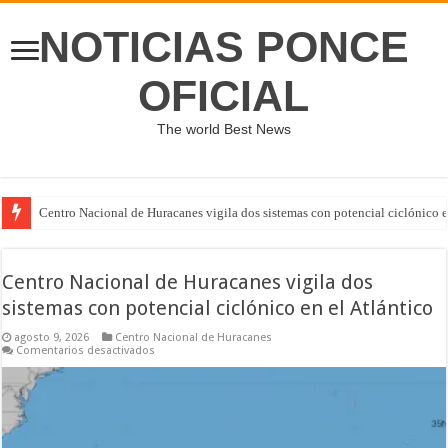
NOTICIAS PONCE
OFICIAL
The world Best News
Centro Nacional de Huracanes vigila dos sistemas con potencial ciclónico e
Centro Nacional de Huracanes vigila dos
sistemas con potencial ciclónico en el Atlántico
agosto 9, 2026
Centro Nacional de Huracanes
en
Comentarios desactivados
Centro
Nacional
de
Huracanes
vigila
dos
sistemas