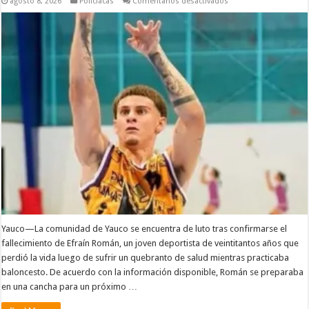
en
agosto 8, 2026
Policiacas
Comentarios desactivados
𝐅𝐚𝐥𝐥𝐞𝐜𝐞
𝐣𝐨𝐯𝐞𝐧
𝐝𝐞𝐩𝐨𝐫𝐭𝐢𝐬𝐭𝐚
𝐭𝐫𝐚𝐬
𝐬𝐞𝐧𝐭𝐢𝐫𝐬𝐞
𝐦𝐚𝐥
𝐝𝐮𝐫𝐚𝐧𝐭𝐞
𝐮𝐧𝐚
𝐩𝐫𝐚́𝐜𝐭𝐢𝐜𝐚
𝐝𝐞
𝐛𝐚𝐥𝐨𝐧𝐜𝐞𝐬𝐭𝐨
𝐞𝐧
𝐘𝐚𝐮𝐜𝐨
Yauco—La comunidad de Yauco se encuentra de luto tras confirmarse el
fallecimiento de Efraín Román, un joven deportista de veintitantos años que
perdió la vida luego de sufrir un quebranto de salud mientras practicaba
baloncesto. De acuerdo con la información disponible, Román se preparaba
en una cancha para un próximo …