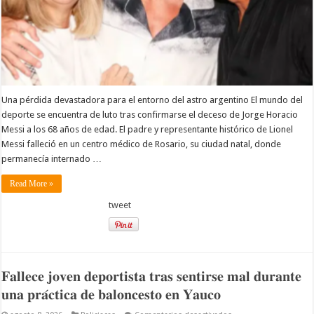
Una pérdida devastadora para el entorno del astro argentino El mundo del
deporte se encuentra de luto tras confirmarse el deceso de Jorge Horacio
Messi a los 68 años de edad. El padre y representante histórico de Lionel
Messi falleció en un centro médico de Rosario, su ciudad natal, donde
permanecía internado …
Read More »
tweet
𝐅𝐚𝐥𝐥𝐞𝐜𝐞 𝐣𝐨𝐯𝐞𝐧 𝐝𝐞𝐩𝐨𝐫𝐭𝐢𝐬𝐭𝐚 𝐭𝐫𝐚𝐬 𝐬𝐞𝐧𝐭𝐢𝐫𝐬𝐞 𝐦𝐚𝐥 𝐝𝐮𝐫𝐚𝐧𝐭𝐞
𝐮𝐧𝐚 𝐩𝐫𝐚́𝐜𝐭𝐢𝐜𝐚 𝐝𝐞 𝐛𝐚𝐥𝐨𝐧𝐜𝐞𝐬𝐭𝐨 𝐞𝐧 𝐘𝐚𝐮𝐜𝐨