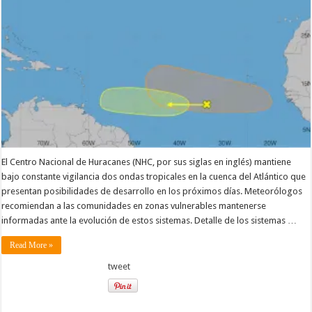
con
potencial
ciclónico
en
el
Atlántico
El Centro Nacional de Huracanes (NHC, por sus siglas en inglés) mantiene
bajo constante vigilancia dos ondas tropicales en la cuenca del Atlántico que
presentan posibilidades de desarrollo en los próximos días. Meteorólogos
recomiendan a las comunidades en zonas vulnerables mantenerse
informadas ante la evolución de estos sistemas. Detalle de los sistemas …
Read More »
tweet