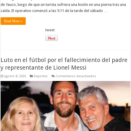
de Yauco, luego de que un turista sufriera una lesión en una pierna tras una
caída. El operativo comenzó a las 5:11 de la tarde del sábado …
Read More »
tweet
Luto en el fútbol por el fallecimiento del padre
y representante de Lionel Messi
en
agosto 8, 2026
Deportes
Comentarios desactivados
Luto
en
el
fútbol
por
el
fallecimiento
del
padre
y
representante
de
Lionel
Messi