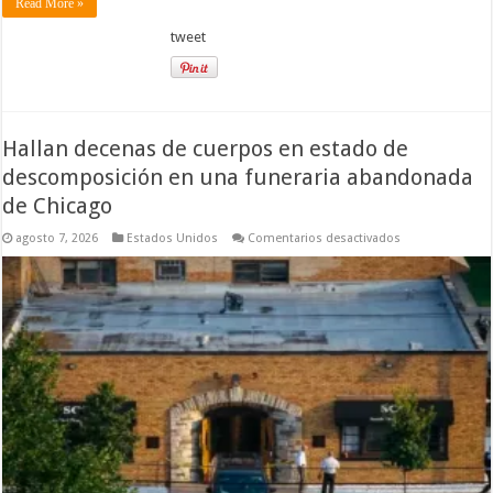
Read More »
tweet
Hallan decenas de cuerpos en estado de
descomposición en una funeraria abandonada
de Chicago
en
agosto 7, 2026
Estados Unidos
Comentarios desactivados
Hallan
decenas
de
cuerpos
en
estado
de
descomposició
en
una
funeraria
abandonada
de
Chicago