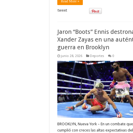
Read More »
tweet
Jaron “Boots” Ennis destron
Xander Zayas en una autén
guerra en Brooklyn
junio 28, 2026
Deportes
0
BROOKLYN, Nueva York – En un combate que
cumplió con creces las altas expectativas del