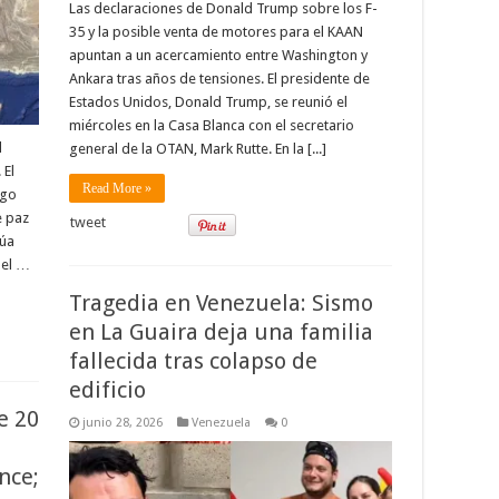
Las declaraciones de Donald Trump sobre los F-
35 y la posible venta de motores para el KAAN
apuntan a un acercamiento entre Washington y
Ankara tras años de tensiones. El presidente de
Estados Unidos, Donald Trump, se reunió el
miércoles en la Casa Blanca con el secretario
l
general de la OTAN, Mark Rutte. En la [...]
 El
Read More »
ngo
e paz
tweet
núa
 el …
Tragedia en Venezuela: Sismo
en La Guaira deja una familia
fallecida tras colapso de
edificio
e 20
junio 28, 2026
Venezuela
0
nce;