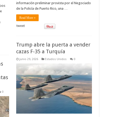
información preliminar provista por el Negociado
ipos
de la Policía de Puerto Rico, una …
de
Read More »
e
tweet
Trump abre la puerta a vender
cazas F-35 a Turquía
junio 29, 2026
Estados Unidos
0
as
utas
0