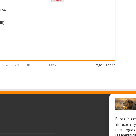
 154
MB)
»
20
30
...
Last »
Page 10 of 32
Para ofrecer
almacenar y/
tecnologías
las identifi