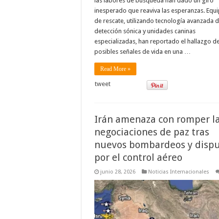
las labores de búsqueda han dado un giro
inesperado que reaviva las esperanzas. Equ
de rescate, utilizando tecnología avanzada 
detección sónica y unidades caninas
especializadas, han reportado el hallazgo d
posibles señales de vida en una …
Read More »
tweet
Irán amenaza con romper l
negociaciones de paz tras
nuevos bombardeos y disp
por el control aéreo
junio 28, 2026
Noticias Internacionales