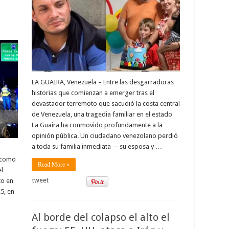
LA GUAIRA, Venezuela – Entre las desgarradoras
historias que comienzan a emerger tras el
devastador terremoto que sacudió la costa central
de Venezuela, una tragedia familiar en el estado
La Guaira ha conmovido profundamente a la
opinión pública. Un ciudadano venezolano perdió
a toda su familia inmediata —su esposa y …
, como
Read More »
el
tweet
to en
.5, en
Al borde del colapso el alto el