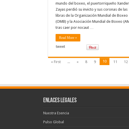
mundo del boxeo, el puertorriqueño Xander
Zayas perdió su invicto y sus coronas de las
libras de la Organización Mundial de Boxeo
(OMB) y la Asociación Mundial de Boxeo (A
tras caer por nocaut …
Read More »
tweet
10
« First
...
«
8
9
11
12
Enlaces Legales
Nuestra Esencia
Pulso Global