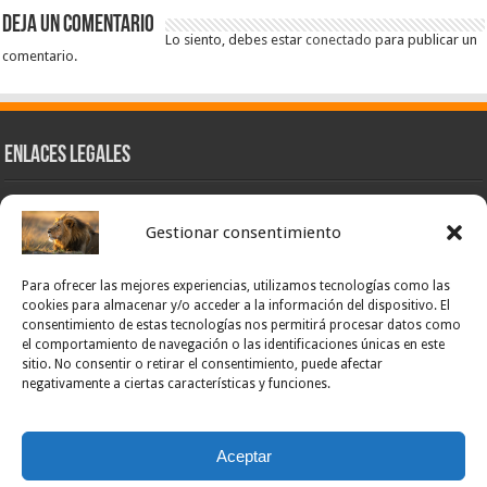
Deja un comentario
Lo siento, debes estar
conectado
para publicar un
comentario.
Enlaces Legales
Nuestra Esencia
Gestionar consentimiento
Pulso Global
Contacto
Para ofrecer las mejores experiencias, utilizamos tecnologías como las
POLÍTICA DE PRIVACIDAD – NOTICIAS PONCE OFICIAL
cookies para almacenar y/o acceder a la información del dispositivo. El
consentimiento de estas tecnologías nos permitirá procesar datos como
TÉRMINOS Y CONDICIONES – NOTICIAS PONCE OFICIAL
el comportamiento de navegación o las identificaciones únicas en este
sitio. No consentir o retirar el consentimiento, puede afectar
Opt-out preferences
negativamente a ciertas características y funciones.
Powered by Noticias Ponce
Aceptar