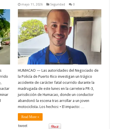
mayo 11, 2026
Seguridad
0
s
HUMACAO — Las autoridades del Negociado de
rrido
la Policía de Puerto Rico investigan un trágico
,
accidente de carácter fatal ocurrido durante la
pactar
madrugada de este lunes en la carretera PR-3,
minar
jurisdicción de Humacao, donde un conductor
l
abandonó la escena tras arrollar a un joven
motociclista. Los hechos: • El impacto: …
Read More »
tweet