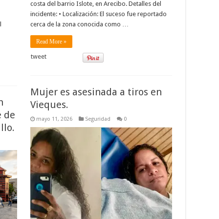
costa del barrio Islote, en Arecibo. Detalles del
incidente: • Localización: El suceso fue reportado
l
cerca de la zona conocida como …
Read More »
tweet
Mujer es asesinada a tiros en
n
Vieques.
e de
mayo 11, 2026
Seguridad
0
llo.