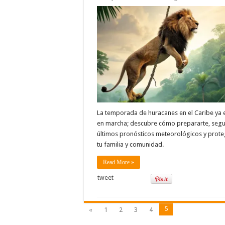
La temporada de huracanes en el Caribe ya 
en marcha; descubre cómo prepararte, segui
últimos pronósticos meteorológicos y prote
tu familia y comunidad.
Read More »
tweet
5
«
1
2
3
4