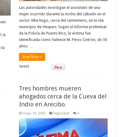
Las autoridades investigan el asesinato de una
mujer ocurrido durante la noche del sábado en el
sector Villa Hugo, cerca del cementerio, en la isla
auto
municipio de Vieques. Según el informe preliminar
de la Policía de Puerto Rico, la víctima fue
1.4,
identificada como Yaileese M. Pérez Cintrón, de 30
años. …
 la
Read More »
…
tweet
Tres hombres mueren
ahogados cerca de la Cueva del
Indio en Arecibo.
mayo 10, 2026
Seguridad
0